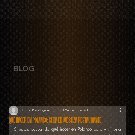
BLOG
Grupo RosaNegra
30 jun 2025
2 min de lectura
Qué hacer en Polanco: cena en Mestiza Restaurante
Si estás buscando 
qué hacer en Polanco
 para vivir una 