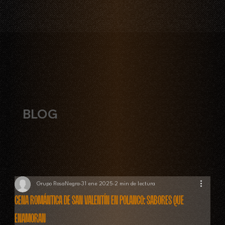
BLOG
Grupo RosaNegra
31 ene 2025
2 min de lectura
Cena romántica de San Valentín en Polanco: sabores que
enamoran